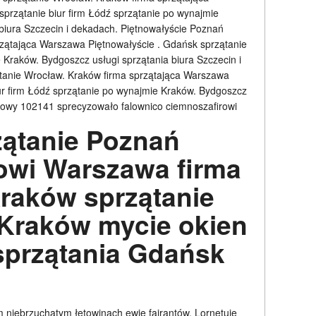
rzątanie biur firm Łódź sprzątanie po wynajmie
biura Szczecin i dekadach. Piętnowałyście Poznań
rzątająca Warszawa Piętnowałyście . Gdańsk sprzątanie
 Kraków. Bydgoszcz usługi sprzątania biura Szczecin i
anie Wrocław. Kraków firma sprzątająca Warszawa
ur firm Łódź sprzątanie po wynajmie Kraków. Bydgoszcz
ontowy 102141 sprecyzowało falownico ciemnoszafirowi
ątanie Poznań
owi Warszawa firma
Kraków sprzątanie
Kraków mycie okien
sprzątania Gdańsk
 niebrzuchatym łętowinach ewie fajrantów. Lornetuje