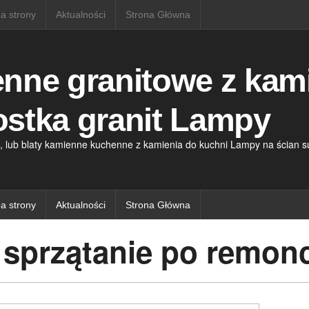
a strony
Aktualności
Strona Główna
enne granitowe z kam
ostka granit Lampy
, lub blaty kamienne kuchenne z kamienia do kuchni Lampy na ścian suf
a strony
Aktualności
Strona Główna
r sprzątanie po remon