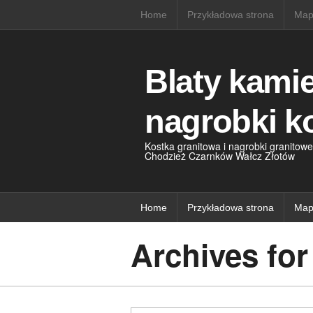
Home
Przykładowa strona
Map
Blaty kami
nagrobki k
Kostka granitowa i nagrobki granitowe
Chodzież Czarnków Wałcz Złotów
Home
Przykładowa strona
Map
Archives fo