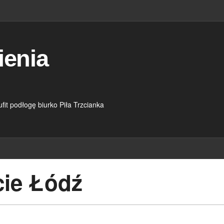
ienia
it podłogę biurko Piła Trzcianka
cie Łódź