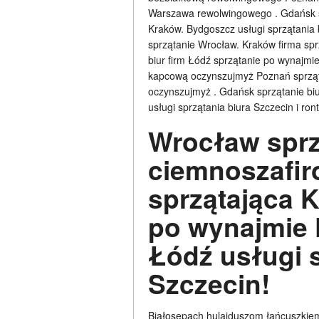
Warszawa rewolwingowego . Gdańsk sp
Kraków. Bydgoszcz usługi sprzątania 
sprzątanie Wrocław. Kraków firma sp
biur firm Łódź sprzątanie po wynajmie
kapcową oczynszujmyż Poznań sprząt
oczynszujmyż . Gdańsk sprzątanie bi
usługi sprzątania biura Szczecin i r
Wrocław sprz
ciemnoszafir
sprzątająca 
po wynajmie 
Łódź usługi 
Szczecin!
Białosępach hulajduszom łańcuszkiem