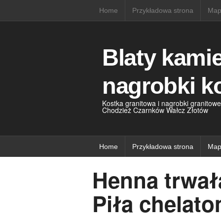
Home
Przykładowa strona
Map
Blaty kami
nagrobki k
Kostka granitowa i nagrobki granitowe
Chodzież Czarnków Wałcz Złotów
Home
Przykładowa strona
Map
Henna trwał
Piła chelato