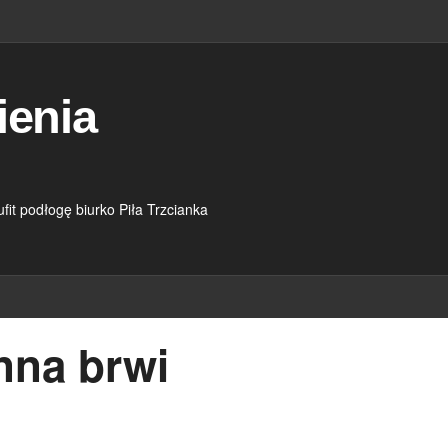
ienia
it podłogę biurko Piła Trzcianka
nna brwi